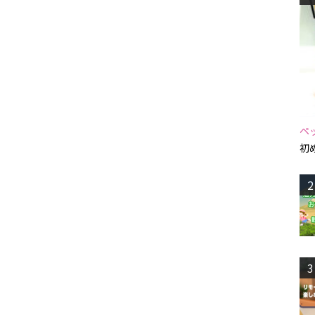
ペ
初
2
3