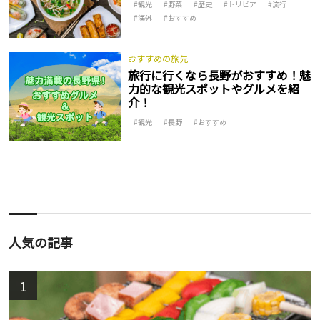
観光
野菜
歴史
トリビア
流行
海外
おすすめ
おすすめの旅先
旅行に行くなら長野がおすすめ！魅
力的な観光スポットやグルメを紹
介！
観光
長野
おすすめ
人気の記事
1