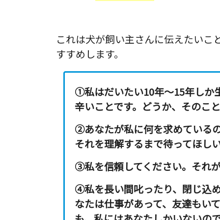
これは犬が飼い主さんに伝えたいこ
すすめします。
①私はだいたい10年～15年しか
辛いこと
です。どうか、そのこ
②あなたが私に何を求めている
それを
理解するまで待ってほし
③
私を信頼して
ください。それ
④私を長い間叱ったり、閉じ込
なたは仕事があって、友達もい
も、
私にはあなたしかいない
の