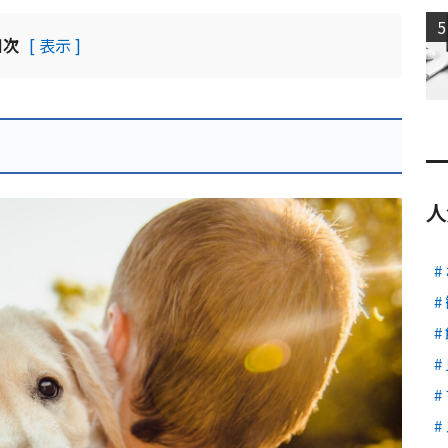
5
目次
[ 表示 ]
人